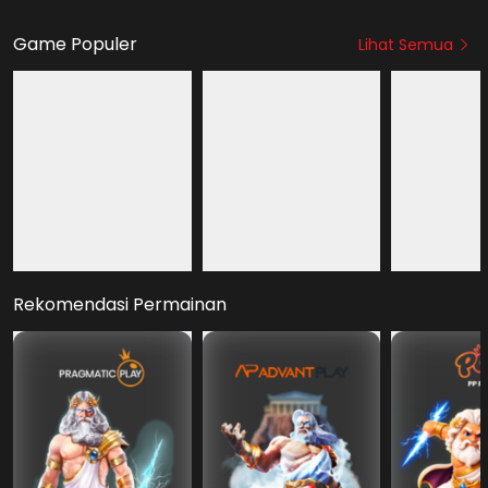
Game Populer
Lihat Semua
HOT
HOT
HOT
NEW
Gates of Olympus POP
Mahjong Roar
Fury of Anubis
Rekomendasi Permainan