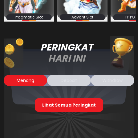
Pragmatic Slot
Advant Slot
PP POP
PERINGKAT
HARI INI
Menang
Deposit
Withdraw
Lihat Semua Peringkat