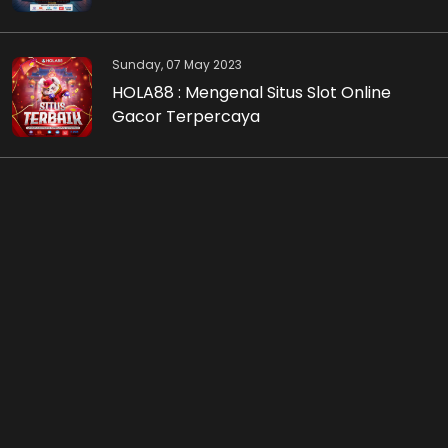
Sunday, 07 May 2023
HOLA88 : Mengenal Situs Slot Online
Gacor Terpercaya