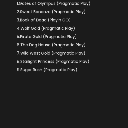
1.Gates of Olympus (Pragmatic Play)
2.Sweet Bonanza (Pragmatic Play)
3.Book of Dead (Play'n GO)
4.Wolf Gold (Pragmatic Play)
5.Pirate Gold (Pragmatic Play)
6.The Dog House (Pragmatic Play)
7.Wild West Gold (Pragmatic Play)
8.Starlight Princess (Pragmatic Play)
9.Sugar Rush (Pragmatic Play)