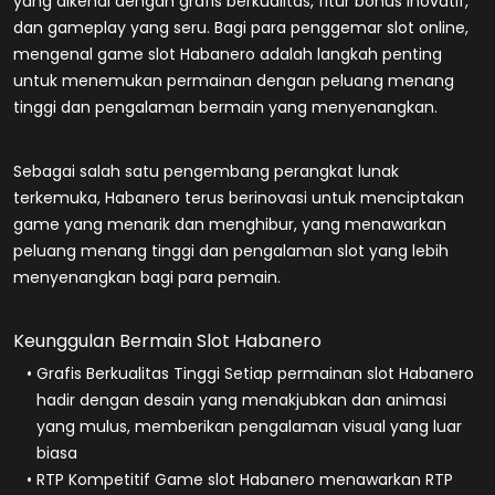
yang dikenal dengan grafis berkualitas, fitur bonus inovatif,
dan gameplay yang seru. Bagi para penggemar slot online,
mengenal game slot Habanero adalah langkah penting
untuk menemukan permainan dengan peluang menang
tinggi dan pengalaman bermain yang menyenangkan.
Sebagai salah satu pengembang perangkat lunak
terkemuka, Habanero terus berinovasi untuk menciptakan
game yang menarik dan menghibur, yang menawarkan
peluang menang tinggi dan pengalaman slot yang lebih
menyenangkan bagi para pemain.
Keunggulan Bermain Slot Habanero
Grafis Berkualitas Tinggi Setiap permainan slot Habanero
hadir dengan desain yang menakjubkan dan animasi
yang mulus, memberikan pengalaman visual yang luar
biasa
RTP Kompetitif Game slot Habanero menawarkan RTP