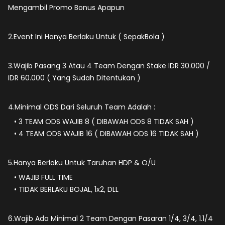
Mengambil Promo Bonus Apapun
2.Event Ini Hanya Berlaku Untuk ( SepakBola )
3.Wajib Pasang 3 Atau 4 Team Dengan Stake IDR 30.000 /
IDR 60.000 ( Yang Sudah Ditentukan )
4.Minimal ODS Dari Seluruh Team Adalah :
3 TEAM ODS WAJIB 8 ( DIBAWAH ODS 8 TIDAK SAH )
4 TEAM ODS WAJIB 16 ( DIBAWAH ODS 16 TIDAK SAH )
5.Hanya Berlaku Untuk Taruhan HDP & O/U
WAJIB FULL TIME
TIDAK BERLAKU BOJAL, 1x2, DLL
6.Wajib Ada Minimal 2 Team Dengan Pasaran 1/4, 3/4, 1.1/4