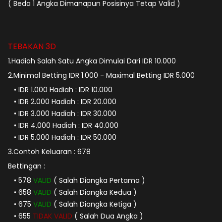
( Beda 1 Angka Dimanapun Posisinya Tetap Valid )
TEBAKAN 3D
1.Hadiah Salah Satu Angka Dimulai Dari IDR 10.000
2.Minimal Betting IDR 1.000 - Maximal Betting IDR 5.000
IDR 1.000 Hadiah : IDR 10.000
IDR 2.000 Hadiah : IDR 20.000
IDR 3.000 Hadiah : IDR 30.000
IDR 4.000 Hadiah : IDR 40.000
IDR 5.000 Hadiah : IDR 50.000
3.Contoh Keluaran : 678
Bettingan :
578
VALID
( Salah Diangka Pertama )
658
VALID
( Salah Diangka Kedua )
675
VALID
( Salah Diangka Ketiga )
655
TIDAK VALID
( Salah Dua Angka )