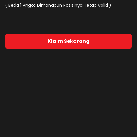
( Beda 1 Angka Dimanapun Posisinya Tetap Valid )
Klaim Sekarang