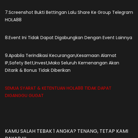
7.Screenshot Bukti Bettingan Lalu Share Ke Group Telegram
HOLA88
8.Event Ini Tidak Dapat Digabungkan Dengan Event Lainnya
9.Apabila Terindikasi Kecurangan,Kesamaan Alamat
IP,Safety Bett,Invest,Maka Seluruh Kemenangan Akan
Ditarik & Bonus Tidak Diberikan
SEMUA SYARAT & KETENTUAN
HOLA88
TIDAK DAPAT
DIGANGGU GUGAT
KAMU SALAH TEBAK 1 ANGKA? TENANG, TETAP KAMI