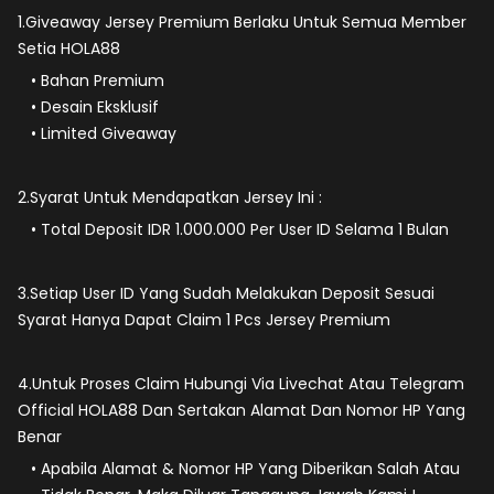
1.Giveaway Jersey Premium Berlaku Untuk Semua Member
Setia HOLA88
Bahan Premium
Desain Eksklusif
Limited Giveaway
2.Syarat Untuk Mendapatkan Jersey Ini :
Total Deposit IDR 1.000.000 Per User ID Selama 1 Bulan
3.Setiap User ID Yang Sudah Melakukan Deposit Sesuai
Syarat Hanya Dapat Claim 1 Pcs Jersey Premium
4.Untuk Proses Claim Hubungi Via Livechat Atau Telegram
Official HOLA88 Dan Sertakan Alamat Dan Nomor HP Yang
Benar
Apabila Alamat & Nomor HP Yang Diberikan Salah Atau