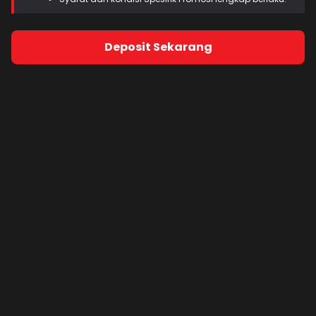
Deposit Sekarang