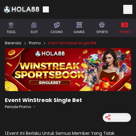
TOGEL
SLOT
CASINO
GAMES
SPORTS
PROMO
Beranda
Promo
Event Winstreak Single Bet
Event WinStreak Single Bet
Periode Promo
-
Bagikan
1.Event Ini Berlaku Untuk Semua Member Yang Tidak