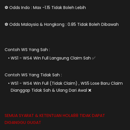
⚽️ Odds Indo : Max -1.15 Tidak Boleh Lebih
⚽️ Odds Malaysia & Hongkong : 0.85 Tidak Boleh Dibawah
Contoh WS Yang Sah :
WS1 - WS4 Win Full Langsung Claim Sah ✅
Contoh WS Yang Tidak Sah :
WS1 - WS4 Win Full (Tidak Claim) , WS5 Lose Baru Claim
Dianggap Tidak Sah & Ulang Dari Awal ❌
SEMUA SYARAT & KETENTUAN HOLA88 TIDAK DAPAT
DIGANGGU GUGAT