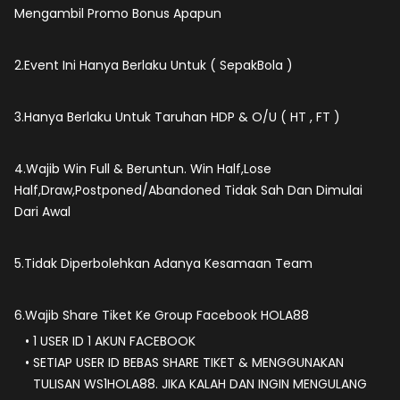
Mengambil Promo Bonus Apapun
2.Event Ini Hanya Berlaku Untuk ( SepakBola )
3.Hanya Berlaku Untuk Taruhan HDP & O/U ( HT , FT )
4.Wajib Win Full & Beruntun. Win Half,Lose
Half,Draw,Postponed/Abandoned Tidak Sah Dan Dimulai
Dari Awal
5.Tidak Diperbolehkan Adanya Kesamaan Team
6.Wajib Share Tiket Ke Group Facebook HOLA88
1 USER ID 1 AKUN FACEBOOK
SETIAP USER ID BEBAS SHARE TIKET & MENGGUNAKAN
TULISAN WS1HOLA88. JIKA KALAH DAN INGIN MENGULANG