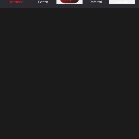
Beranda
Daftar
Referral
Live Chat
Sports
Promo
Bantuan & Panduan
Tentang Kami
Syarat dan Ketentuan
Kebijakan Privasi
Pusat Bantuan
Hubungi Kami
F.A.Q
Referral
Blog
Download APP
Hubungi Kami