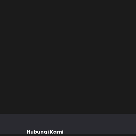
Hubungi Kami