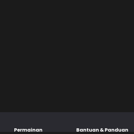
Permainan
Bantuan & Panduan