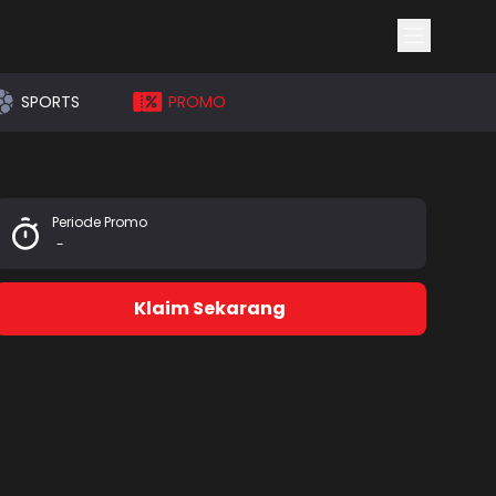
SPORTS
PROMO
Periode Promo
-
Klaim Sekarang