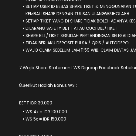
SETIAP USER ID BEBAS SHARE TIKET & MENGGUNAKAN 
KEMBALI SHARE DENGAN TULISAN ULANGWS1HOLA88
SETIAP TIKET YANG DI SHARE TIDAK BOLEH ADANYA K
DILARANG SAFETY BETT ATAU CUCI BILL/TIKET
SHARE BILL/TIKET SESUDAH PERTANDINGAN SELESAI DI
TIDAK BERLAKU DEPOSIT PULSA / QRIS / AUTODEPO
WAJIB CLAIM SEBELUM JAM 11:59 WIB. CLAIM DIATAS 
7.Wajib Share Statement WS Digroup Facebook Sebel
8.Berikut Hadiah Bonus WS :
BETT IDR 30.000
WS 4x = IDR 100.000
WS 5x = IDR 150.000