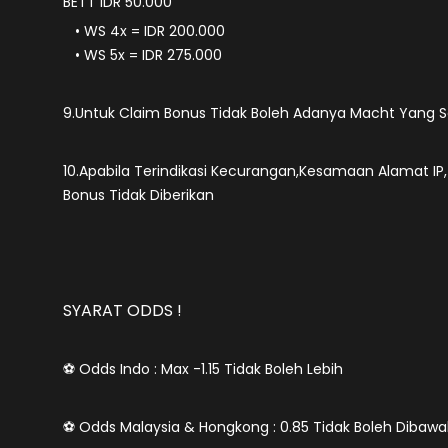
BETT IDR 50.000
WS 4x = IDR 200.000
WS 5x = IDR 275.000
9.Untuk Claim Bonus Tidak Boleh Adanya Macht Yang S
10.Apabila Terindikasi Kecurangan,Kesamaan Alamat IP
Bonus Tidak Diberikan
SYARAT ODDS !
⚽️ Odds Indo : Max -1.15 Tidak Boleh Lebih
⚽️ Odds Malaysia & Hongkong : 0.85 Tidak Boleh Dibaw