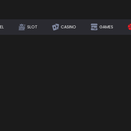
EL
SLOT
CASINO
GAMES