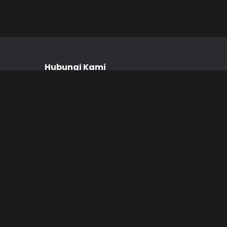
Hubungi Kami
rik. Temukan
dan
Pembayaran
ai menikmati
Transfer Bank
QRIS
am tema
h besar.
Virtual Account
E Wallet
Pulsa
nghibur.
roulette,