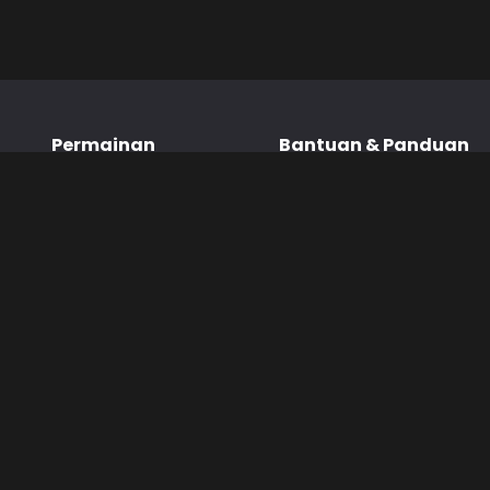
Permainan
Bantuan & Panduan
Togel
Tentang Kami
Slot
Syarat dan Ketentuan
Casino
Kebijakan Privasi
Games
Pusat Bantuan
Sports
Hubungi Kami
Promo
F.A.Q
Referral
Blog